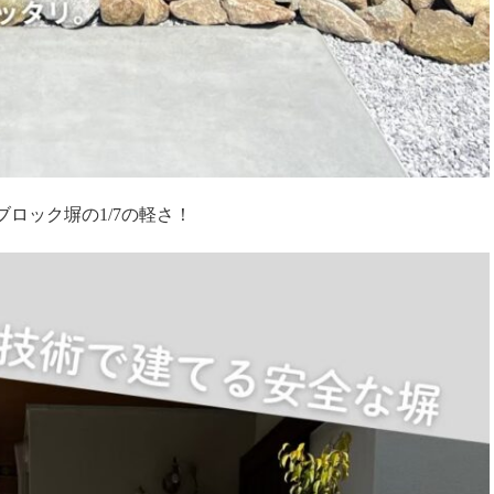
ブロック塀の
1/7
の軽さ！