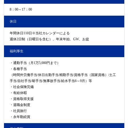
8：00～17：00
休日
年間休日110日※当社カレンダーによる
週休2日制（日曜日を含む）、年末年始、GW、お盆
福利厚生
・通勤手当（月1万5,000円まで）
・各種手当
（時間外労働手当/休日出勤手当/精勤手当/資格手当（国家資格）/土工
手当/自社手当/斫手当/無事故手当/給水手当6～9月）等
・社会保険完備
・有給休暇
・資格取得支援
・退職金制度
・社員旅行
・永年勤続賞