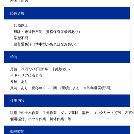
岩国市周辺
応募資格
・18歳以上
・経験・未経験不問（資格保有者優遇あり）
・学歴不問
・要普通免許（準中型があればなお良い）
給与
月給 21万7,600円(新卒、未経験者)～
※キャリアに応じる
昇給 あり
賞与 あり 夏冬年２～３回 (業績による ※昨年度実績3回)
仕事内容
現場での土木作業、手元作業、ダンプ運転、型枠、コンクリート打設、左官仕
側溝据付、ハツリ作業、解体作業、等
勤務時間