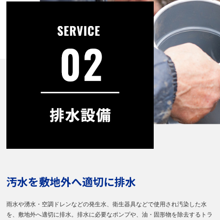
汚水を敷地外へ適切に排水
雨水や湧水・空調ドレンなどの発生水、衛生器具などで使用され汚染した水
を、敷地外へ適切に排水。排水に必要なポンプや、油・固形物を除去するトラ