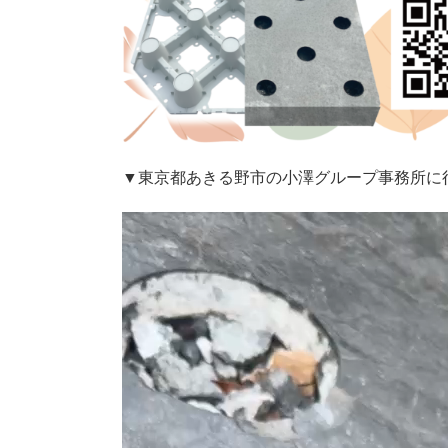
▼東京都あきる野市の小澤グループ事務所に
動
画
プ
レ
ー
ヤ
ー