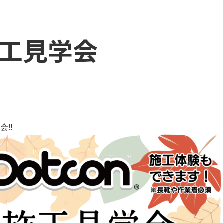
施工見学会
会‼