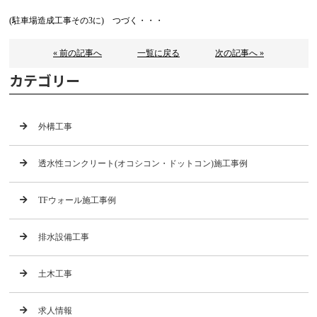
(駐車場造成工事その3に) つづく・・・
« 前の記事へ
一覧に戻る
次の記事へ »
カテゴリー
外構工事
透水性コンクリート(オコシコン・ドットコン)施工事例
TFウォール施工事例
排水設備工事
土木工事
求人情報