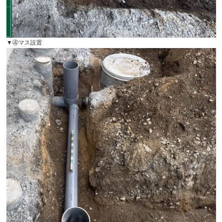
▼④マス設置