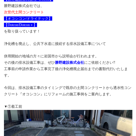
勝野建設株式会社では、
次世代土間コンクリート
【オコシコン/ドライテック】
【Dotcon/Dotcon＋】
を取り扱っています！
浄化槽を廃止し、公共下水道に接続する排水設備工事について
併用開始の地域の方々に岩国市から説明会が行われます。
その後の排水設備工事は、ぜひ
勝野建設株式会社
にご依頼ください‼
工事前の申請作業から工事完了後の浄化槽廃止届出までの書類代行いたしま
す。
今回は、排水設備工事のタイミングで既存の土間コンクリートから透水性コン
クリート『オコシコン』にリフォームの施工事例をご案内します。
▼①着工前