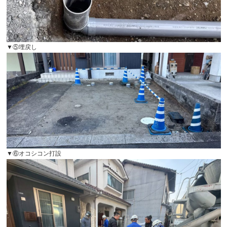
▼⑤埋戻し
▼⑥オコシコン打設