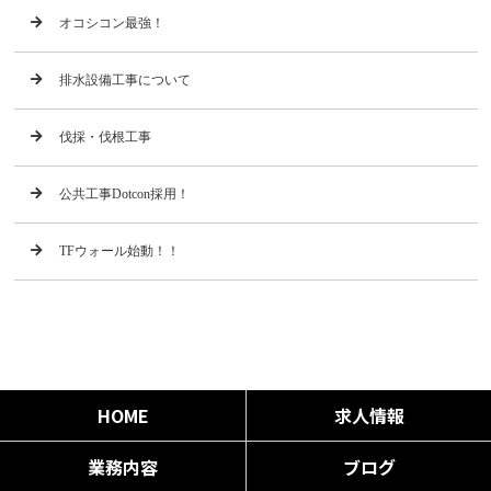
オコシコン最強！
排水設備工事について
伐採・伐根工事
公共工事Dotcon採用！
TFウォール始動！！
HOME
求人情報
業務内容
ブログ